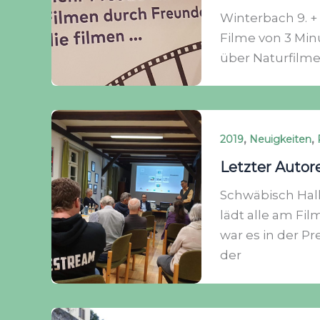
Winterbach 9. + 
Filme von 3 Min
über Naturfilme
,
,
2019
Neuigkeiten
Letzter Autor
Schwäbisch Hall
lädt alle am Fi
war es in der Pr
der