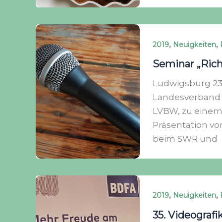
,
,
2019
Neuigkeiten
Seminar „Rich
Ludwigsburg 23
Landesverband 
LVBW, zu einem 
Präsentation vo
beim SWR und
,
,
2019
Neuigkeiten
35. Videografi