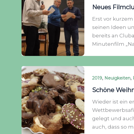
Neues Filmclu
Erst vor kurzem 
seinen Ideen u
bereits an Club
Minutenfilm „Na
,
,
2019
Neuigkeiten
Schöne Weihn
Wieder ist ein 
Wettbewerbsafi
gelegt und auch
auch, dass so