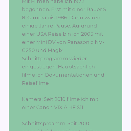
Mit Filmen habe ich 1972
begonnen. Erst mit einer Bauer S
8 Kamera bis 1986. Dann waren
einige Jahre Pause. Aufgrund
einer USA Reise bin ich 2005 mit
einer Mini DV von Panasonic NV-
G250 und Magix
Schnittprogramm wieder
eingestiegen. Hauptsächlich
filme ich Dokumentationen und
Reisefilme
Kamera: Seit 2010 filme ich mit
einer Canon VIXIA HF S11
Schnittsproamm: Seit 2010