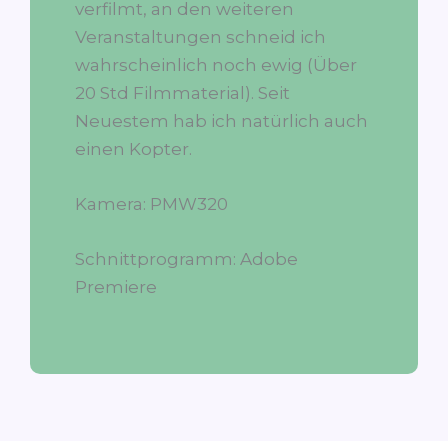
verfilmt, an den weiteren
Veranstaltungen schneid ich
wahrscheinlich noch ewig (Über
20 Std Filmmaterial). Seit
Neuestem hab ich natürlich auch
einen Kopter.
Kamera: PMW320
Schnittprogramm: Adobe
Premiere