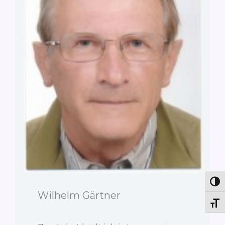
Umsc
Wilhelm Gärtner
Schr