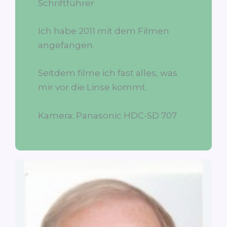
Schriftführer
Ich habe 2011 mit dem Filmen
angefangen.
Seitdem filme ich fast alles, was
mir vor die Linse kommt.
Kamera: Panasonic HDC-SD 707