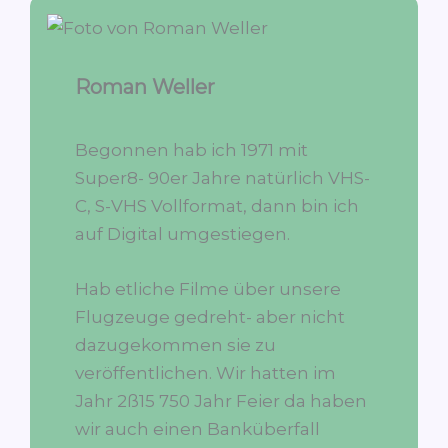
Roman Weller
Begonnen hab ich 1971 mit
Super8- 90er Jahre natürlich VHS-
C, S-VHS Vollformat, dann bin ich
auf Digital umgestiegen.
Hab etliche Filme über unsere
Flugzeuge gedreht- aber nicht
dazugekommen sie zu
veröffentlichen. Wir hatten im
Jahr 2ß15 750 Jahr Feier da haben
wir auch einen Banküberfall