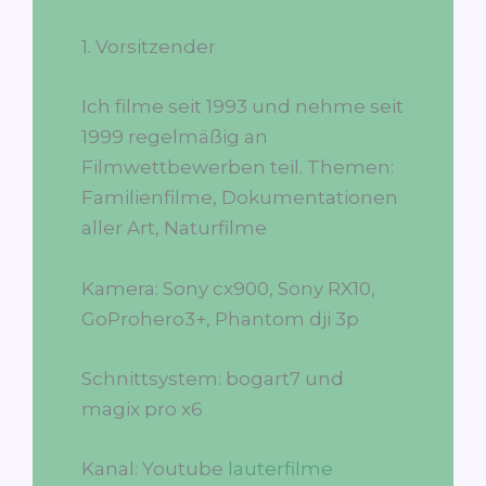
1. Vorsitzender
Ich filme seit 1993 und nehme seit
1999 regelmäßig an
Filmwettbewerben teil. Themen:
Familienfilme, Dokumentationen
aller Art, Naturfilme
Kamera: Sony cx900, Sony RX10,
GoProhero3+, Phantom dji 3p
Schnittsystem: bogart7 und
magix pro x6
Kanal: Youtube
lauterfilme