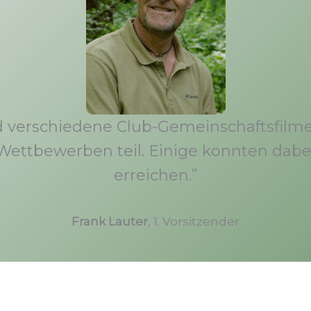
nd verschiedene Club-Gemeinschaftsfilm
Wettbewerben teil. Einige konnten dabe
erreichen.”
Frank Lauter
, 1. Vorsitzender