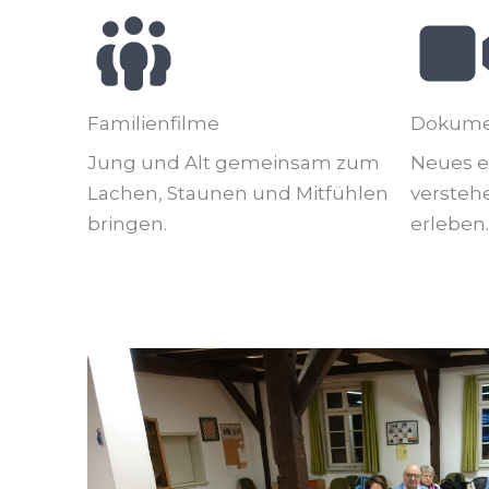
Irgendwo
Familienfilme
Dokume
Jung und Alt gemeinsam zum
Neues e
Lachen, Staunen und Mitfühlen
verste
bringen.
erleben.