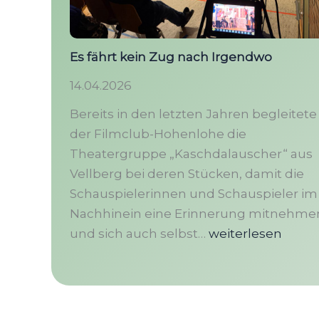
Es fährt kein Zug nach Irgendwo
14.04.2026
Bereits in den letzten Jahren begleitete
der Filmclub-Hohenlohe die
Theatergruppe „Kaschdalauscher“ aus
Vellberg bei deren Stücken, damit die
Schauspielerinnen und Schauspieler im
Nachhinein eine Erinnerung mitnehme
Es
und sich auch selbst…
weiterlesen
fährt
kein
Zug
nach