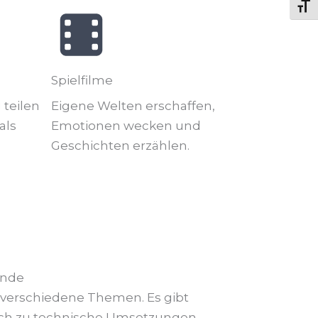
Schr
Spielfilme
teilen
Eigene Welten erschaffen,
als
Emotionen wecken und
Geschichten erzählen.
ende
 verschiedene Themen. Es gibt
usch zu technische Umsetzungen