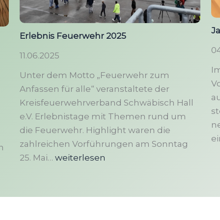
J
Erlebnis Feuerwehr 2025
04
11.06.2025
Im
Unter dem Motto „Feuerwehr zum
Vo
Anfassen für alle“ veranstaltete der
au
Kreisfeuerwehrverband Schwäbisch Hall
st
e.V. Erlebnistage mit Themen rund um
ne
die Feuerwehr. Highlight waren die
e
zahlreichen Vorführungen am Sonntag
n
Erlebnis
25. Mai…
weiterlesen
Feuerwehr
2025