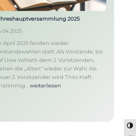
ahreshauptversammlung 2025
.04.2025
 April 2025 fanden wieder
rstandswahlen statt. Als Vorstände, bis
f Uwe Vollrath dem 2. Vorsitzenden,
ehen die „Alten“ wieder zur Wahl. Als
uer 2. Vorsitzender wird Thilo Kraft
Jahreshauptversammlung
instimmig…
weiterlesen
2025
Umsc