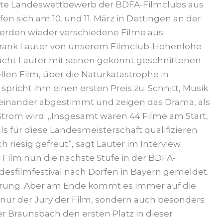
ste Landeswettbewerb der BDFA-Filmclubs aus
n sich am 10. und 11. März in Dettingen an der
 werden wieder verschiedene Filme aus
 Frank Lauter von unserem Filmclub-Hohenlohe
acht Lauter mit seinen gekonnt geschnittenen
llen Film, über die Naturkatastrophe in
 spricht ihm einen ersten Preis zu. Schnitt, Musik
einander abgestimmt und zeigen das Drama, als
Strom wird. „Insgesamt waren 44 Filme am Start,
ls für diese Landesmeisterschaft qualifizieren
 riesig gefreut“, sagt Lauter im Interview.
Film nun die nächste Stufe in der BDFA-
ndesfilmfestival nach Dorfen in Bayern gemeldet.
zierung. Aber am Ende kommt es immer auf die
t nur der Jury der Film, sondern auch besonders
r Braunsbach den ersten Platz in dieser